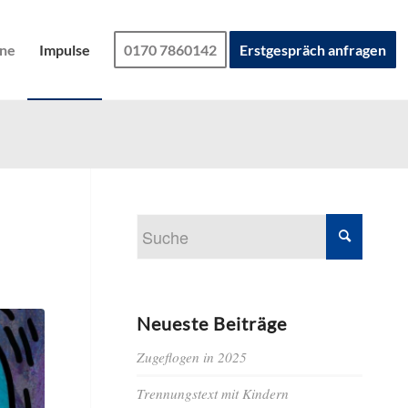
ine
Impulse
0170 7860142
Erstgespräch anfragen
Neueste Beiträge
Zugeflogen in 2025
Trennungstext mit Kindern